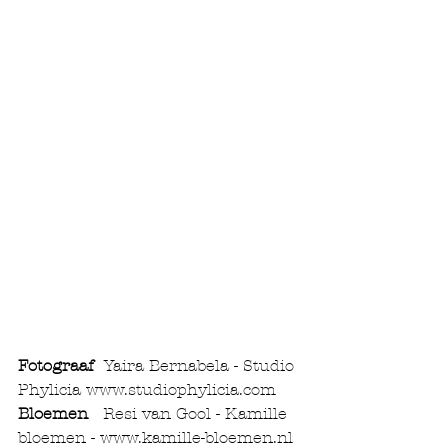
Fotograaf 
 Yaira Bernabela - Studio 
Phylicia www.studiophylicia.com
Bloemen
   Resi van Gool - Kamille 
bloemen - www.kamille-bloemen.nl