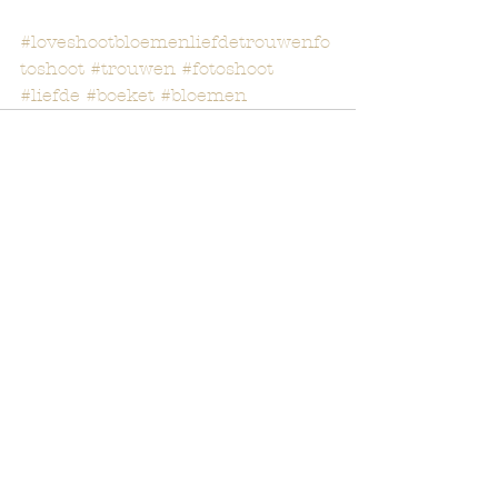
#loveshootbloemenliefdetrouwenfo
toshoot
#trouwen
#fotoshoot
#liefde
#boeket
#bloemen
Opmerkingen
Plaats een opmerking...