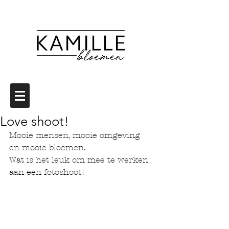
Love shoot!
Mooie mensen, mooie omgeving 
en mooie bloemen.
Wat is het leuk om mee te werken 
aan een fotoshoot! 