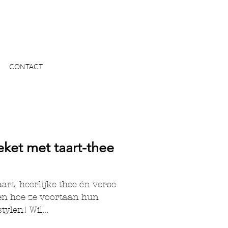
CONTACT
ket met taart-thee
rt, heerlijke thee én verse
en hoe ze voortaan hun
ylen! Wil...